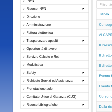
INFN
Risorse INFN
Titolo
Direzione
Consegn
Amministrazione
Fattura elettronica
Al CAPiR
Trasparenza e appalti
Il Presi
Opportunità di lavoro
Il diret
Servizio Calcolo e Reti
Modulistica
Il dirett
Safety
Evento 
Richieste Servizi ed Assistenza
Evento 
Prenotazione aule
Corso fo
Comitato Unico di Garanzia (CUG)
Risorse bibliografiche
Dalla ri