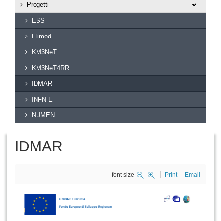
Progetti
ESS
Elimed
KM3NeT
KM3NeT4RR
IDMAR
INFN-E
NUMEN
IDMAR
font size
Print
Email