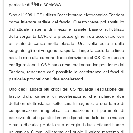
58
particelle di
Ni a 30MeV/A.
Sino al 1999 il CS utilizza l’acceleratore elettrostatico Tandem
come iniettore radiale del fascio. Questo viene poi sostituito
dall’attuale sistema di iniezione assiale basato sull’utilizzo
della sorgente ECR, che produce gli ioni da accelerare con
un stato di carica molto elevato. Una volta estratti dalla
sorgente, gli ioni vengono trasportati lungo la cosiddetta linea
assiale sino alla camera di accelerazione del CS. Con questa
configurazione il CS è stato reso totalmente indipendente dal
Tandem, rendendo così possibile la coesistenza dei fasci di
particelle prodotti con i due acceleratori.
Uno degli aspetti più critici del CS riguarda l’estrazione del
fascio dalla camera di accelerazione, che richiede due
deflettori elettrostatici, sette canali magnetici e due barre di
compensazione magnetica. La posizione e i parametri di
esercizio di tutti questi elementi dipendono dallo ione (massa
e stato di carica) e dalla sua energia. I due deflettori hanno
un gap da 6 mm, all’interno del quale il valore massimo di