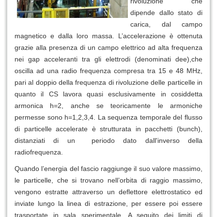
rivoluzione che
dipende dallo stato di
carica, dal campo
magnetico e dalla loro massa. L’accelerazione è ottenuta
grazie alla presenza di un campo elettrico ad alta frequenza
nei gap acceleranti tra gli elettrodi (denominati dee),che
oscilla ad una radio frequenza compresa tra 15 e 48 MHz,
pari al doppio della frequenza di rivoluzione delle particelle in
quanto il CS lavora quasi esclusivamente in cosiddetta
armonica h=2, anche se teoricamente le armoniche
permesse sono h=1,2,3,4. La sequenza temporale del flusso
di particelle accelerate è strutturata in pacchetti (bunch),
distanziati di un periodo dato dall'inverso della
radiofrequenza.
Quando l’energia del fascio raggiunge il suo valore massimo,
le particelle, che si trovano nell’orbita di raggio massimo,
vengono estratte attraverso un deflettore elettrostatico ed
inviate lungo la linea di estrazione, per essere poi essere
trasportate in sala sperimentale. A seguito dei limiti di