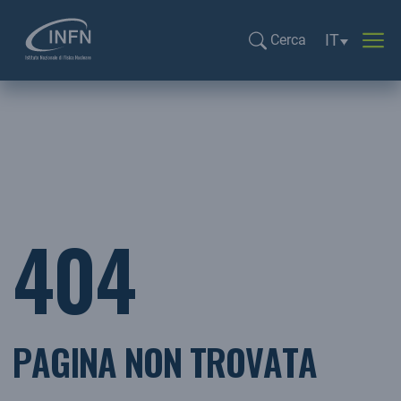
Selezione li
IT
Cerca
Cerca...
404
PAGINA NON TROVATA