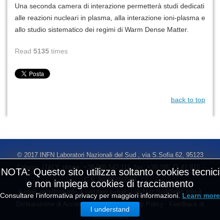
Una seconda camera di interazione permetterà studi dedicati
alle reazioni nucleari in plasma, alla interazione ioni-plasma e
allo studio sistematico dei regimi di Warm Dense Matter.
Read
5135
times
back to top
© 2017 INFN Laboratori Nazionali del Sud , via S.Sofia 62, 95123
Catania, ITALY, phone: +39.095.542.111, fax: +39.095.71.41.815 -
NOTA: Questo sito utilizza soltanto cookies tecnici
C.F. 84001850589
e non impiega cookies di tracciamento
e-mail:
prot@lns.infn.it
certified e-mail:
Lab.Naz.Sud@pec.infn.it
Consultare l'informativa privacy per maggiori informazioni.
Learn more
Dichiarazione di Accessibilità AGID
Privacy Policy
Feedback di
I understand
Accessibilità