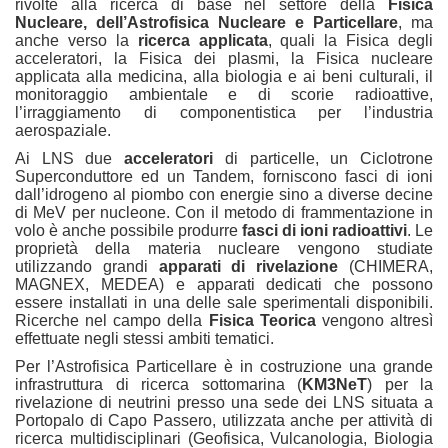
rivolte alla ricerca di base nel settore della
Fisica
Nucleare, dell’Astrofisica Nucleare e Particellare
, ma
anche verso la
ricerca applicata
, quali la Fisica degli
acceleratori, la Fisica dei plasmi, la Fisica nucleare
applicata alla medicina, alla biologia e ai beni culturali, il
monitoraggio ambientale e di scorie radioattive,
l’irraggiamento di componentistica per l’industria
aerospaziale.
Ai LNS due
acceleratori
di particelle, un Ciclotrone
Superconduttore ed un Tandem, forniscono fasci di ioni
dall’idrogeno al piombo con energie sino a diverse decine
di MeV per nucleone. Con il metodo di frammentazione in
volo è anche possibile produrre
fasci di ioni radioattivi
. Le
proprietà della materia nucleare vengono studiate
utilizzando grandi
apparati di rivelazione
(CHIMERA,
MAGNEX, MEDEA) e apparati dedicati che possono
essere installati in una delle sale sperimentali disponibili.
Ricerche nel campo della
Fisica Teorica
vengono altresì
effettuate negli stessi ambiti tematici.
Per l’Astrofisica Particellare è in costruzione una grande
infrastruttura di ricerca sottomarina (
KM3NeT
) per la
rivelazione di neutrini presso una sede dei LNS situata a
Portopalo di Capo Passero, utilizzata anche per attività di
ricerca multidisciplinari (Geofisica, Vulcanologia, Biologia